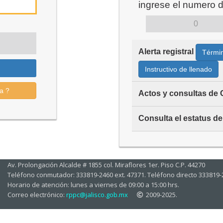
ingrese el numero 
Alerta registral
Términ
Instructivo de llenado
a ?
Actos y consultas de
Consulta el estatus de
Av. Prolongación Alcalde # 1855 col. Miraflores 1er. Piso C.P. 44270
Teléfono conmutador: 333819-2460 ext. 47371. Teléfono directo 333819
Horario de atención: lunes a viernes de 09:00 a 15:00 hrs.
Correo electrónico:
rppc@jalisco.gob.mx
2009-2025.