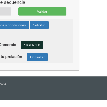
de secuencia
os y condiciones
Solicitud
 Comercio
SIGER 2.0
 tu prelación
Consultar
-2464