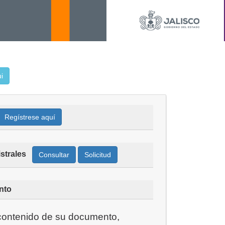
i
Regístrese aquí
strales
Consultar
Solicitud
nto
 contenido de su documento,